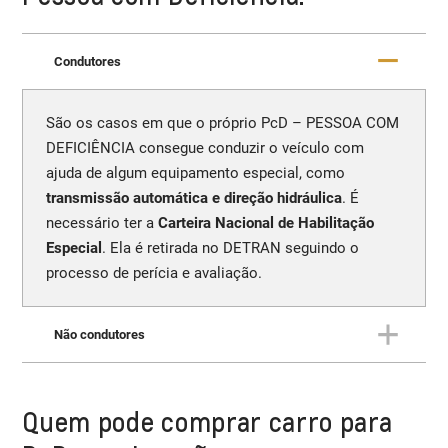
Condutores
São os casos em que o próprio PcD – PESSOA COM
DEFICIÊNCIA consegue conduzir o veículo com
ajuda de algum equipamento especial, como
transmissão automática e direção hidráulica
. É
necessário ter a
Carteira Nacional de Habilitação
Especial
. Ela é retirada no DETRAN seguindo o
processo de perícia e avaliação.
Não condutores
São os casos em que o PcD – PESSOA COM
Quem pode comprar carro para
DEFICIÊNCIA está
incapacitado de conduzir o
veículo
, por um impendimento de sua própria