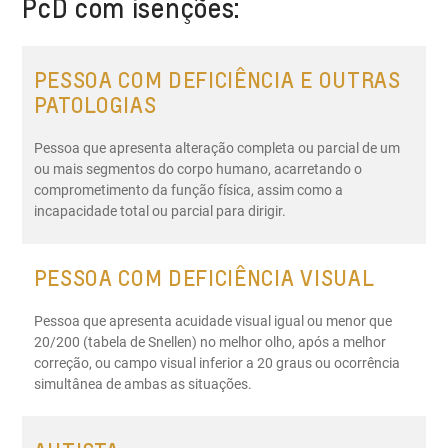
PcD com isenções:
deficiência para a atividade. É necessário passar por
uma avaliação em serviço médico credenciado pelo
SUS ou clínica do DETRAN. O laudo médico definirá
PESSOA COM DEFICIÊNCIA E OUTRAS
deficiência e CID.
PATOLOGIAS
Pessoa que apresenta alteração completa ou parcial de um
ou mais segmentos do corpo humano, acarretando o
comprometimento da função física, assim como a
incapacidade total ou parcial para dirigir.
PESSOA COM DEFICIÊNCIA VISUAL
Pessoa que apresenta acuidade visual igual ou menor que
20/200 (tabela de Snellen) no melhor olho, após a melhor
correção, ou campo visual inferior a 20 graus ou ocorrência
simultânea de ambas as situações.