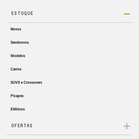
Projeção sem fio
Easy Entry & Easy Start
Projete a tela do seu smartphone no MyLink sem os cabos.
Entre, ligue e siga. Sem precisar
tirar a chave do bolso!
App myChevrolet
Controle e monitore as informações do seu Chevrolet direto
do seu celular.
Ar-condicionado
digital automático
Temperatura ideal a bordo em
todos os caminhos.