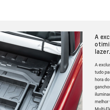
A exc
otimi
lazer
A exclu
tudo pa
hora do
ganchos
ilumina
melhor 
Multi-F