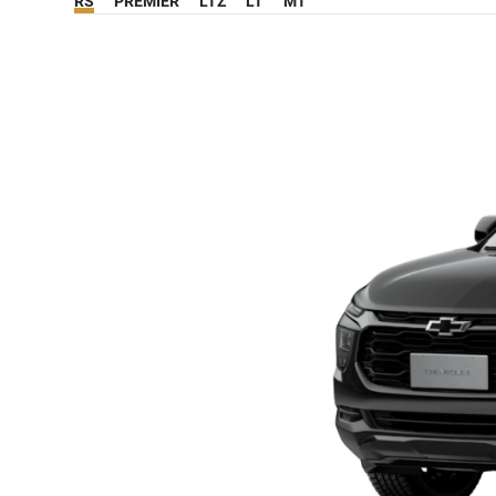
RS
PREMIER
LTZ
LT
MT