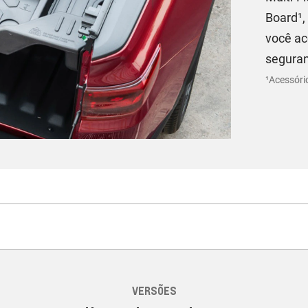
Board¹,
você ac
segura
¹Acessóri
VERSÕES