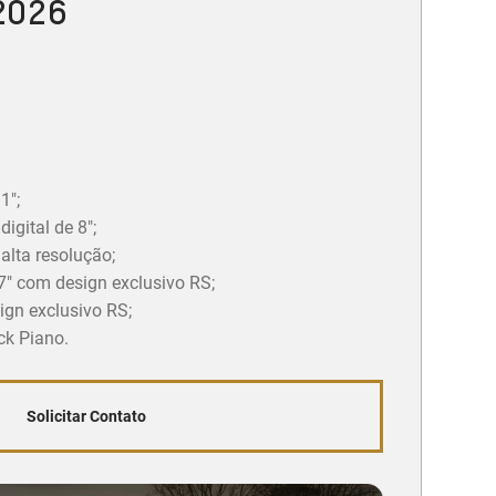
 2026
1";
igital de 8";
 alta resolução;
7" com design exclusivo RS;
gn exclusivo RS;
ck Piano.
Solicitar Contato