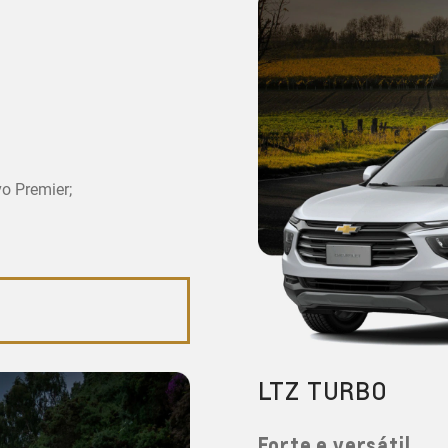
vo Premier;
LTZ TURBO
Forte e versátil