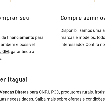
comprar seu
Compre seminovo
Disponibilizamos uma 
s de
financiamento
para
marcas e modelos, todo
 Também é possível
interessado? Confira nos
io GM
, garantindo a
o.
er Itaguaí
Vendas Diretas
para CNPJ, PCD, produtores rurais, froti
suas necessidades. Saiba mais sobre ofertas e condições